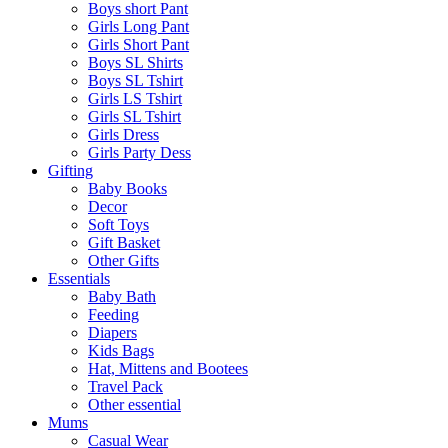
Boys short Pant
Girls Long Pant
Girls Short Pant
Boys SL Shirts
Boys SL Tshirt
Girls LS Tshirt
Girls SL Tshirt
Girls Dress
Girls Party Dess
Gifting
Baby Books
Decor
Soft Toys
Gift Basket
Other Gifts
Essentials
Baby Bath
Feeding
Diapers
Kids Bags
Hat, Mittens and Bootees
Travel Pack
Other essential
Mums
Casual Wear