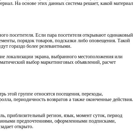
ериал. На основе этих данных система решает, какой материал
ого посетителя. Если пара посетителя открывают одинаковый
ементы, порядок товаров, подсказки либо оповещения. Такой
удут гораздо более релевантными.
ние локализации экрана, выбранного местоположения или
оматический выбор маркетинговых объявлений, расчет
рь этой группе относятся посещения, переходы,
ролла, периодичность возвратов а также оконченные действия.
ль, приблизительный регион, язык, момент суток, период
ыбранными предпочтениями, оформленными подписками,
задает открыто.