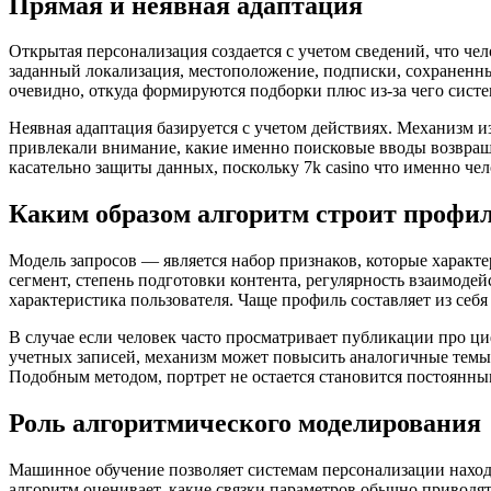
Прямая и неявная адаптация
Открытая персонализация создается с учетом сведений, что ч
заданный локализация, местоположение, подписки, сохраненны
очевидно, откуда формируются подборки плюс из-за чего сист
Неявная адаптация базируется с учетом действиях. Механизм из
привлекали внимание, какие именно поисковые вводы возвращ
касательно защиты данных, поскольку 7k casino что именно че
Каким образом алгоритм строит профи
Модель запросов — является набор признаков, которые характе
сегмент, степень подготовки контента, регулярность взаимоде
характеристика пользователя. Чаще профиль составляет из се
В случае если человек часто просматривает публикации про 
учетных записей, механизм может повысить аналогичные темы 
Подобным методом, портрет не остается становится постоянны
Роль алгоритмического моделирования
Машинное обучение позволяет системам персонализации находи
алгоритм оценивает, какие связки параметров обычно приводя