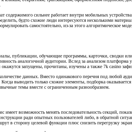
.
ат содержимого сильнее работает внутри мобильных устройствах 
делить, будто схожие люди интересуются несколькими материала
ормулировать самостоятельно, из-за этого алгоритмическое мо
риалы, публикации, обучающие программы, карточки, сводки ил
ивность аналогичной аудитории. Вслед за анализом платформа у
 окажутся запущены, прочитаны, изучены а также 7k casino заф
м количестве данных. Вместо одинакового перечня под любой ау
 Когда выводить только схожие элементы, подборка оказывается
ивычные темы вместе с ограниченным разнообразием.
ис имеет возможность менять последовательность секций, показ
инструкции ради опытных пользователей либо, в обратной ситу
рут в сторону целевой функции плюс снизить перегрузку экран