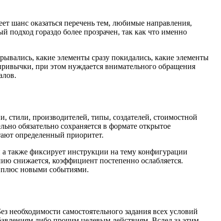
еет шанс оказаться перечень тем, любимые направления,
 подход гораздо более прозрачен, так как что именно
крывались, какие элементы сразу покидались, какие элементы
привычки, при этом нуждается внимательного обращения
алов.
, стили, производителей, типы, создателей, стоимостной
льно обязательно сохраняется в формате открытое
етают определенный приоритет.
и а также фиксирует инструкции на тему конфигурации
нию снижается, коэффициент постепенно ослабляется.
м плюс новыми событиями.
з необходимости самостоятельного задания всех условий
бавлениям либо прочим целевым действиям. Вслед за этим