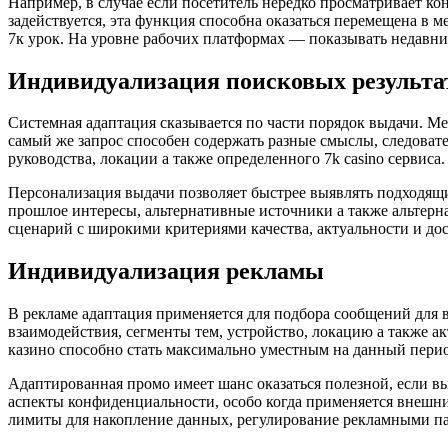
Например, в случае если посетитель нередко просматривает ко
задействуется, эта функция способна оказаться перемещена в 
7к урок. На уровне рабочих платформах — показывать недавни
Индивидуализация поисковых результа
Системная адаптация сказывается по части порядок выдачи. М
самый же запрос способен содержать разные смыслы, следовате
руководства, локации а также определенного 7k casino сервиса.
Персонализация выдачи позволяет быстрее выявлять подходящи
прошлое интересы, альтернативные источники а также альтерн
сценарий с широкими критериями качества, актуальности и до
Индивидуализация рекламы
В рекламе адаптация применяется для подбора сообщений для 
взаимодействия, сегменты тем, устройство, локацию а также а
казино способно стать максимально уместным на данный перио
Адаптированная промо имеет шанс оказаться полезной, если 
аспекты конфиденциальности, особо когда применяется внешн
лимиты для накопление данных, регулирование рекламными п