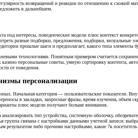
 регулярность возвращений и реакции по отношению к схожий мат
предложить в дальнейшем.
а под интересы, поведенческие модели плюс контекст конкретн
отреть разные подборки, предложения, подборки, визуальные эл
аудитории прошлые шаги и предполагает, какого типа элементы б
ровневыми технологиями. Понятным примером считается сохране
 казино персональные советы, умную сортировку контента, авт
сти от поведения.
низмы персонализации
ых. Начальная категория — пользовательские показатели. Внут
ереносы в закладки, запросные фразы, время изучения, объем ск
варианты плюс модели получают больше внимания.
анализировать тип устройства, системную оболочку, обозревате
етья группа связана с настройками данными учетной записи: в
м результатом либо прочими настройками, какие 7к посетитель 