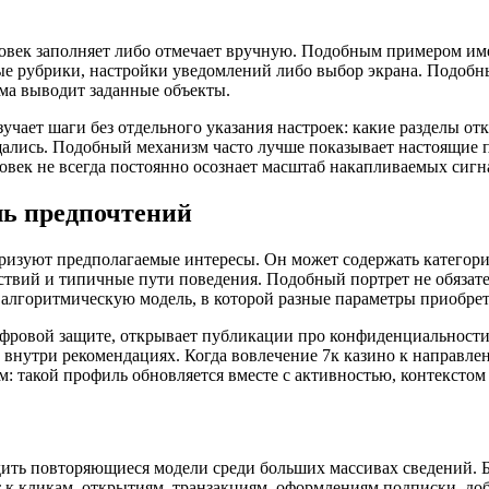
еловек заполняет либо отмечает вручную. Подобным примером им
е рубрики, настройки уведомлений либо выбор экрана. Подобный
ема выводит заданные объекты.
учает шаги без отдельного указания настроек: какие разделы от
ались. Подобный механизм часто лучше показывает настоящие 
ловек не всегда постоянно осознает масштаб накапливаемых сигн
ль предпочтений
ризуют предполагаемые интересы. Он может содержать категории
йствий и типичные пути поведения. Подобный портрет не обязате
бя алгоритмическую модель, в которой разные параметры приобр
цифровой защите, открывает публикации про конфиденциальност
внутри рекомендациях. Когда вовлечение 7к казино к направле
м: такой профиль обновляется вместе с активностью, контексто
ть повторяющиеся модели среди больших массивах сведений. Бе
т к кликам, открытиям, транзакциям, оформлениям подписки, до