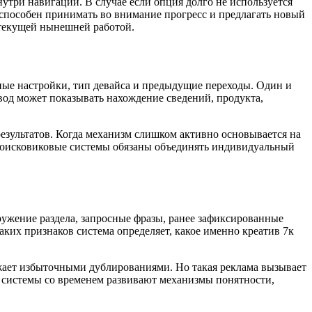
утри навигации. В случае если опция долго не используется
 способен принимать во внимание прогресс и предлагать новый
 текущей нынешней работой.
нные настройки, тип девайса и предыдущие переходы. Один и
вод может показывать нахождение сведений, продукта,
езультатов. Когда механизм слишком активно основывается на
 поисковиковые системы обязаны объединять индивидуальный
ружение раздела, запросные фразы, ранее зафиксированные
аких признаков система определяет, какое именно креатив 7к
жает избыточными дублированиями. Но такая реклама вызывает
 системы со временем развивают механизмы понятности,