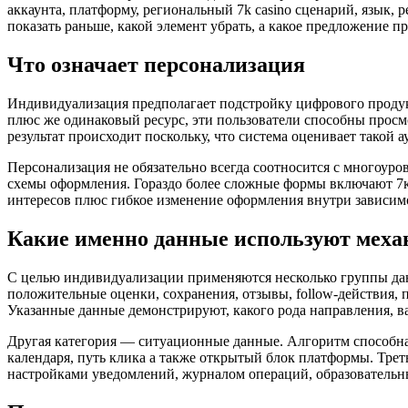
аккаунта, платформу, региональный 7k casino сценарий, язык,
показать раньше, какой элемент убрать, а какое предложение 
Что означает персонализация
Индивидуализация предполагает подстройку цифрового продукт
плюс же одинаковый ресурс, эти пользователи способны просм
результат происходит поскольку, что система оценивает такой 
Персонализация не обязательно всегда соотносится с многоу
схемы оформления. Гораздо более сложные формы включают 7к
интересов плюс гибкое изменение оформления внутри зависимо
Какие именно данные используют меха
С целью индивидуализации применяются несколько группы данн
положительные оценки, сохранения, отзывы, follow-действия, п
Указанные данные демонстрируют, какого рода направления, 
Другая категория — ситуационные данные. Алгоритм способна 
календаря, путь клика а также открытый блок платформы. Тр
настройками уведомлений, журналом операций, образовательны