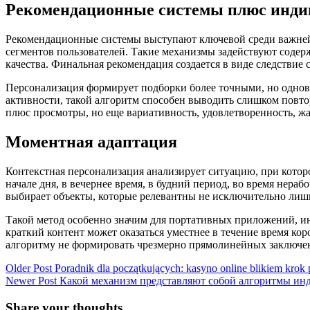
Рекомендационные системы плюс инди
Рекомендационные системы выступают ключевой среди важней
сегментов пользователей. Такие механизмы задействуют содер
качества. Финальная рекомендация создается в виде следствие
Персонализация формирует подборки более точными, но однов
активности, такой алгоритм способен выводить слишком повто
плюс просмотры, но еще вариативность, удовлетворенность, ж
Моментная адаптация
Контекстная персонализация анализирует ситуацию, при котор
начале дня, в вечернее время, в будний период, во время нера
выбирает объекты, которые релевантны не исключительно лиш
Такой метод особенно значим для портативных приложений, 
краткий контент может оказаться уместнее в течение время к
алгоритму не формировать чрезмерно прямолинейных заключе
Older Post
Poradnik dla początkujących: kasyno online blikiem krok
Newer Post
Какой механизм представляют собой алгоритмы ин
Share your thoughts