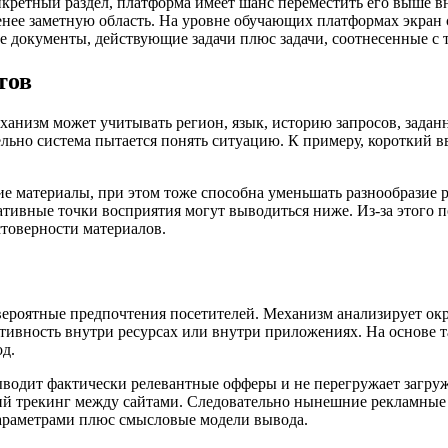
нкретный раздел, платформа имеет шанс переместить его выше вн
менее заметную область. На уровне обучающих платформах экран
е документы, действующие задачи плюс задачи, соотнесенные с
тов
еханизм может учитывать регион, язык, историю запросов, зада
льно система пытается понять ситуацию. К примеру, короткий в
е материалы, при этом тоже способна уменьшать разнообразие р
ативные точки восприятия могут выводиться ниже. Из-за этого
стоверности материалов.
вероятные предпочтения посетителей. Механизм анализирует ок
ктивность внутри ресурсах или внутри приложениях. На основе т
д.
выводит фактически релевантные офферы и не перегружает загру
ий трекинг между сайтами. Следовательно нынешние рекламные
араметрами плюс смысловые модели вывода.