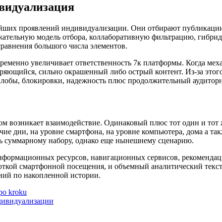
видуализация
ших проявлений индивидуализации. Они отбирают публикации с
жательную модель отбора, коллаборативную фильтрацию, гибрид
 сравнения большого числа элементов.
ременно увеличивает ответственность 7к платформы. Когда мех
ряющийся, сильно окрашенный либо острый контент. Из-за этог
алобы, блокировки, надежность плюс продолжительный аудиторн
ом возникает взаимодействие. Одинаковый плюс тот один и тот 
бочие дни, на уровне смартфона, на уровне компьютера, дома а т
ь суммарному набору, однако еще нынешнему сценарию.
информационных ресурсов, навигационных сервисов, рекоменда
ороткой смартфонной посещения, и объемный аналитический текст
ний по накопленной истории.
 po kroku
дивидуализации