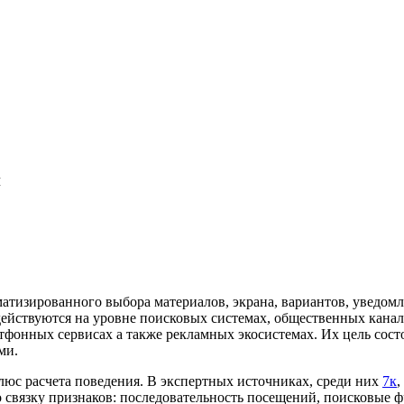
и
изированного выбора материалов, экрана, вариантов, уведомле
адействуются на уровне поисковых системах, общественных кана
тфонных сервисах а также рекламных экосистемах. Их цель сост
ми.
юс расчета поведения. В экспертных источниках, среди них
7к
,
 связку признаков: последовательность посещений, поисковые ф