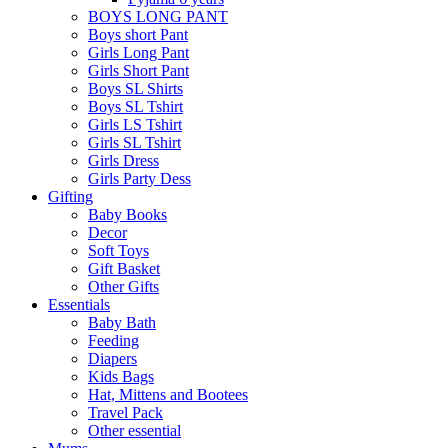
BOYS LONG PANT
Boys short Pant
Girls Long Pant
Girls Short Pant
Boys SL Shirts
Boys SL Tshirt
Girls LS Tshirt
Girls SL Tshirt
Girls Dress
Girls Party Dess
Gifting
Baby Books
Decor
Soft Toys
Gift Basket
Other Gifts
Essentials
Baby Bath
Feeding
Diapers
Kids Bags
Hat, Mittens and Bootees
Travel Pack
Other essential