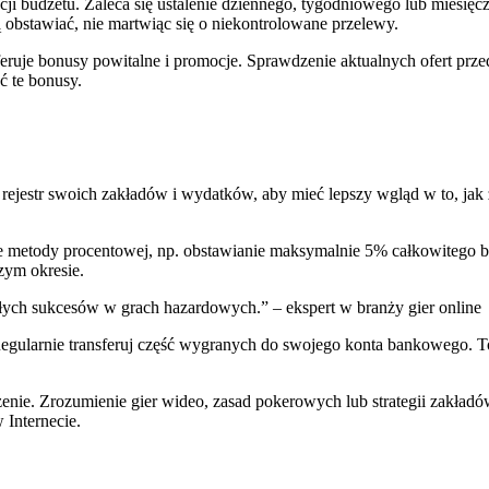
i budżetu. Zaleca się ustalenie dziennego, tygodniowego lub miesięc
ą obstawiać, nie martwiąc się o niekontrolowane przelewy.
feruje bonusy powitalne i promocje. Sprawdzenie aktualnych ofert prz
ć te bonusy.
rejestr swoich zakładów i wydatków, aby mieć lepszy wgląd w to, ja
e metody procentowej, np. obstawianie maksymalnie 5% całkowitego ban
zym okresie.
ałych sukcesów w grach hazardowych.” – ekspert w branży gier online
. Regularnie transferuj część wygranych do swojego konta bankowego.
zenie. Zrozumienie gier wideo, zasad pokerowych lub strategii zakład
 Internecie.