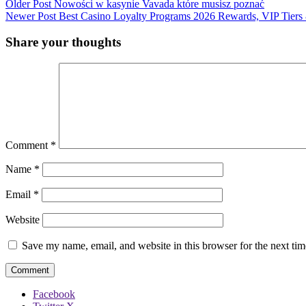
Older Post
Nowości w kasynie Vavada które musisz poznać
Newer Post
Best Casino Loyalty Programs 2026 Rewards, VIP Tier
Share your thoughts
Comment
*
Name
*
Email
*
Website
Save my name, email, and website in this browser for the next ti
Facebook