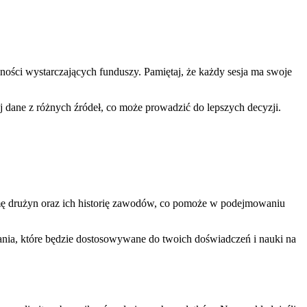
ości wystarczających funduszy. Pamiętaj, że każdy sesja ma swoje
 dane z różnych źródeł, co może prowadzić do lepszych decyzji.
mę drużyn oraz ich historię zawodów, co pomoże w podejmowaniu
iania, które będzie dostosowywane do twoich doświadczeń i nauki na