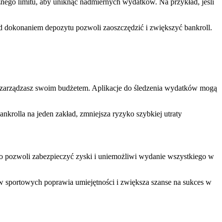
znego limitu, aby uniknąć nadmiernych wydatków. Na przykład, jeśli
ed dokonaniem depozytu pozwoli zaoszczędzić i zwiększyć bankroll.
k zarządzasz swoim budżetem. Aplikacje do śledzenia wydatków mogą
krolla na jeden zakład, zmniejsza ryzyko szybkiej utraty
 To pozwoli zabezpieczyć zyski i uniemożliwi wydanie wszystkiego w
ów sportowych poprawia umiejętności i zwiększa szanse na sukces w