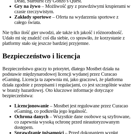
Dead, Starburst czy Gonzo’s Quest.
Gry na żywo
– Możliwość gry z prawdziwymi krupierami w
czasie rzeczywistym.
Zakłady sportowe
– Oferta na wydarzenia sportowe z
całego świata.
Nie tylko ilość gier uwodzi, ale także ich jakość i różnorodność.
Udało mi się znaleźć coś dla siebie, co sprawiło, że korzystanie z
platformy stało się jeszcze bardziej przyjemne.
Bezpieczeństwo i licencja
Bezpieczeństwo graczy to priorytet, dlatego Mostbet działa na
podstawie międzynarodowej licencji wydanej przez Curacao
eGaming. Licencja ta zapewnia mi, jako graczowi, że platforma
działa zgodnie z przepisami i regulacjami, co jest szczególnie ważne
w branży hazardowej. Oto kluczowe informacje dotyczące
bezpieczeństwa:
Licencjonowanie
– Mostbet jest regulowane przez Curacao
eGaming, co podkreśla jego legalność.
Ochrona danych
– Wszystkie dane osobowe są szyfrowane,
co zapewnia wysoką ochronę przed nieautoryzowanym
dostępem.
Sprawdzanie tożsamości
– Przed dokonaniem wypłat