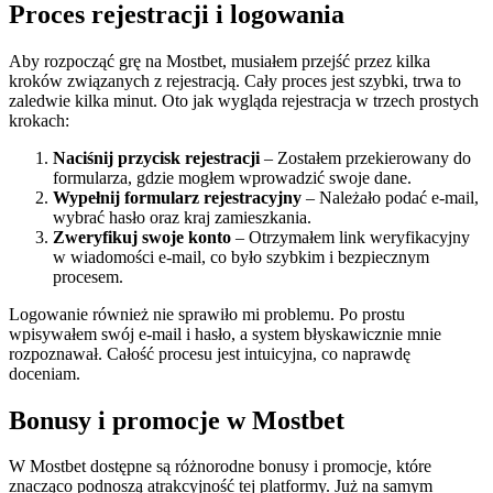
Proces rejestracji i logowania
Aby rozpocząć grę na Mostbet, musiałem przejść przez kilka
kroków związanych z rejestracją. Cały proces jest szybki, trwa to
zaledwie kilka minut. Oto jak wygląda rejestracja w trzech prostych
krokach:
Naciśnij przycisk rejestracji
– Zostałem przekierowany do
formularza, gdzie mogłem wprowadzić swoje dane.
Wypełnij formularz rejestracyjny
– Należało podać e-mail,
wybrać hasło oraz kraj zamieszkania.
Zweryfikuj swoje konto
– Otrzymałem link weryfikacyjny
w wiadomości e-mail, co było szybkim i bezpiecznym
procesem.
Logowanie również nie sprawiło mi problemu. Po prostu
wpisywałem swój e-mail i hasło, a system błyskawicznie mnie
rozpoznawał. Całość procesu jest intuicyjna, co naprawdę
doceniam.
Bonusy i promocje w Mostbet
W Mostbet dostępne są różnorodne bonusy i promocje, które
znacząco podnoszą atrakcyjność tej platformy. Już na samym