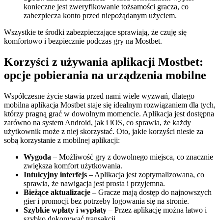
konieczne jest zweryfikowanie tożsamości gracza, co
zabezpiecza konto przed niepożądanym użyciem.
Wszystkie te środki zabezpieczające sprawiają, że czuję się
komfortowo i bezpiecznie podczas gry na Mostbet.
Korzyści z używania aplikacji Mostbet:
opcje pobierania na urządzenia mobilne
Współczesne życie stawia przed nami wiele wyzwań, dlatego
mobilna aplikacja Mostbet staje się idealnym rozwiązaniem dla tych,
którzy pragną grać w dowolnym momencie. Aplikacja jest dostępna
zarówno na system Android, jak i iOS, co sprawia, że każdy
użytkownik może z niej skorzystać. Oto, jakie korzyści niesie za
sobą korzystanie z mobilnej aplikacji:
Wygoda
– Możliwość gry z dowolnego miejsca, co znacznie
zwiększa komfort użytkowania.
Intuicyjny interfejs
– Aplikacja jest zoptymalizowana, co
sprawia, że nawigacja jest prosta i przyjemna.
Bieżące aktualizacje
– Gracze mają dostęp do najnowszych
gier i promocji bez potrzeby logowania się na stronie.
Szybkie wpłaty i wypłaty
– Przez aplikację można łatwo i
szybko dokonywać transakcji.