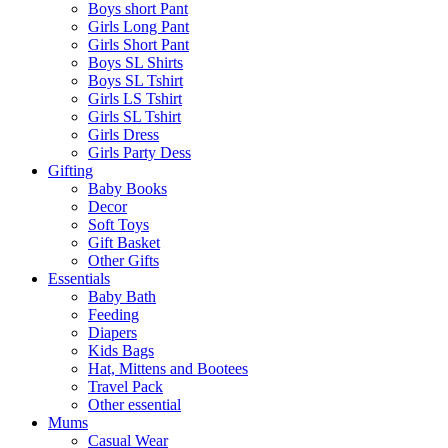
Boys short Pant
Girls Long Pant
Girls Short Pant
Boys SL Shirts
Boys SL Tshirt
Girls LS Tshirt
Girls SL Tshirt
Girls Dress
Girls Party Dess
Gifting
Baby Books
Decor
Soft Toys
Gift Basket
Other Gifts
Essentials
Baby Bath
Feeding
Diapers
Kids Bags
Hat, Mittens and Bootees
Travel Pack
Other essential
Mums
Casual Wear