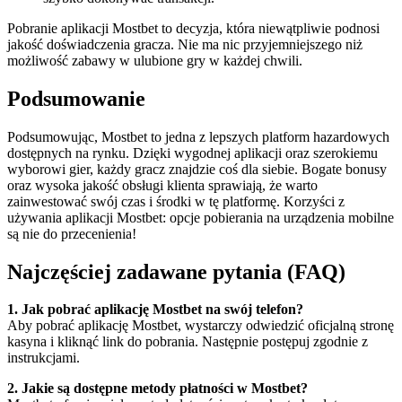
Pobranie aplikacji Mostbet to decyzja, która niewątpliwie podnosi
jakość doświadczenia gracza. Nie ma nic przyjemniejszego niż
możliwość zabawy w ulubione gry w każdej chwili.
Podsumowanie
Podsumowując, Mostbet to jedna z lepszych platform hazardowych
dostępnych na rynku. Dzięki wygodnej aplikacji oraz szerokiemu
wyborowi gier, każdy gracz znajdzie coś dla siebie. Bogate bonusy
oraz wysoka jakość obsługi klienta sprawiają, że warto
zainwestować swój czas i środki w tę platformę. Korzyści z
używania aplikacji Mostbet: opcje pobierania na urządzenia mobilne
są nie do przecenienia!
Najczęściej zadawane pytania (FAQ)
1. Jak pobrać aplikację Mostbet na swój telefon?
Aby pobrać aplikację Mostbet, wystarczy odwiedzić oficjalną stronę
kasyna i kliknąć link do pobrania. Następnie postępuj zgodnie z
instrukcjami.
2. Jakie są dostępne metody płatności w Mostbet?