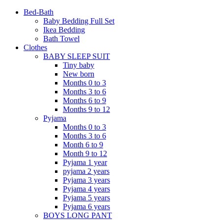
Bed-Bath
Baby Bedding Full Set
Ikea Bedding
Bath Towel
Clothes
BABY SLEEP SUIT
Tiny baby
New born
Months 0 to 3
Months 3 to 6
Months 6 to 9
Months 9 to 12
Pyjama
Months 0 to 3
Months 3 to 6
Month 6 to 9
Month 9 to 12
Pyjama 1 year
pyjama 2 years
Pyjama 3 years
Pyjama 4 years
Pyjama 5 years
Pyjama 6 years
BOYS LONG PANT