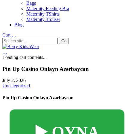
Bags
Maternity Feeding Bra
Maternity TShirts
Maternity Trouser
Blog
Cart
…
…
Loading cart contents...
Pin Up Casino Onlayn Azərbaycan
July 2, 2026
Uncategorized
Pin Up Casino Onlayn Azərbaycan
▶️ OYNA