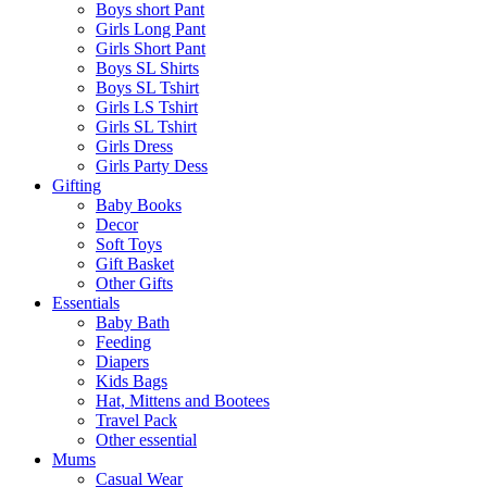
Boys short Pant
Girls Long Pant
Girls Short Pant
Boys SL Shirts
Boys SL Tshirt
Girls LS Tshirt
Girls SL Tshirt
Girls Dress
Girls Party Dess
Gifting
Baby Books
Decor
Soft Toys
Gift Basket
Other Gifts
Essentials
Baby Bath
Feeding
Diapers
Kids Bags
Hat, Mittens and Bootees
Travel Pack
Other essential
Mums
Casual Wear