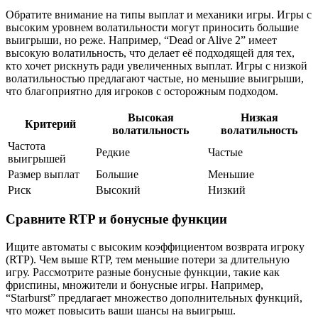
Обратите внимание на типы выплат и механики игры. Игры с
высоким уровнем волатильности могут приносить большие
выигрыши, но реже. Например, “Dead or Alive 2” имеет
высокую волатильность, что делает её подходящей для тех,
кто хочет рискнуть ради увеличенных выплат. Игры с низкой
волатильностью предлагают частые, но меньшие выигрыши,
что благоприятно для игроков с осторожным подходом.
Высокая
Низкая
Критерий
волатильность
волатильность
Частота
Редкие
Частые
выигрышей
Размер выплат
Большие
Меньшие
Риск
Высокий
Низкий
Сравните RTP и бонусные функции
Ищите автоматы с высоким коэффициентом возврата игроку
(RTP). Чем выше RTP, тем меньшие потери за длительную
игру. Рассмотрите разные бонусные функции, такие как
фриспины, множители и бонусные игры. Например,
“Starburst” предлагает множество дополнительных функций,
что может повысить ваши шансы на выигрыш.