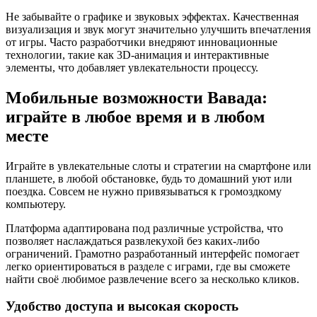
Не забывайте о графике и звуковых эффектах. Качественная
визуализация и звук могут значительно улучшить впечатления
от игры. Часто разработчики внедряют инновационные
технологии, такие как 3D-анимация и интерактивные
элементы, что добавляет увлекательности процессу.
Мобильные возможности Вавада:
играйте в любое время и в любом
месте
Играйте в увлекательные слоты и стратегии на смартфоне или
планшете, в любой обстановке, будь то домашний уют или
поездка. Совсем не нужно привязываться к громоздкому
компьютеру.
Платформа адаптирована под различные устройства, что
позволяет наслаждаться развлекухой без каких-либо
ограничений. Грамотно разработанный интерфейс помогает
легко ориентироваться в разделе с играми, где вы сможете
найти своё любимое развлечение всего за несколько кликов.
Удобство доступа и высокая скорость