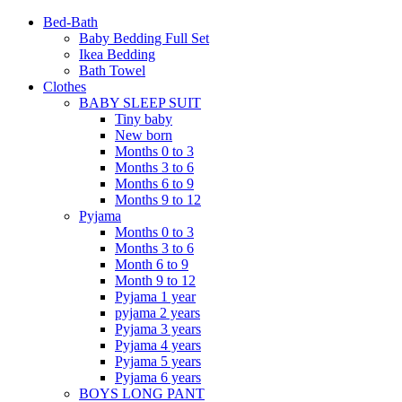
Bed-Bath
Baby Bedding Full Set
Ikea Bedding
Bath Towel
Clothes
BABY SLEEP SUIT
Tiny baby
New born
Months 0 to 3
Months 3 to 6
Months 6 to 9
Months 9 to 12
Pyjama
Months 0 to 3
Months 3 to 6
Month 6 to 9
Month 9 to 12
Pyjama 1 year
pyjama 2 years
Pyjama 3 years
Pyjama 4 years
Pyjama 5 years
Pyjama 6 years
BOYS LONG PANT