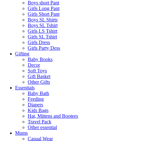
Boys short Pant
Girls Long Pant
Girls Short Pant
Boys SL Shirts
Boys SL Tshirt
Girls LS Tshirt
Girls SL Tshirt
Girls Dress
Girls Party Dess
Gifting
Baby Books
Decor
Soft Toys
Gift Basket
Other Gifts
Essentials
Baby Bath
Feeding
Diapers
Kids Bags
Hat, Mittens and Bootees
Travel Pack
Other essential
Mums
Casual Wear