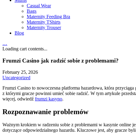
Mums
Casual Wear
Bags
Maternity Feeding Bra
Maternity TShirts
Maternity Trouser
Blog
…
Loading cart contents...
Frumzi Casino jak radzić sobie z problemami?
February 25, 2026
Uncategorized
Frumzi Casino to nowoczesna platforma hazardowa, która przyciąga 
z którymi gracze powinni umieć sobie radzić. W tym artykule przed
więcej, odwiedź
frumzi kasyno
.
Rozpoznawanie problemów
Ważnym krokiem w radzeniu sobie z problemami w kasynie online jes
dotyczące odpowiedzialnego hazardu. Kluczowe jest, aby gracze by