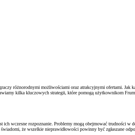
graczy różnorodnymi możliwościami oraz atrakcyjnymi ofertami. Jak 
stawiamy kilka kluczowych strategii, które pomogą użytkownikom Frum
t ich wczesne rozpoznanie. Problemy mogą obejmować trudności w dok
li świadomi, że wszelkie nieprawidłowości powinny być zgłaszane od