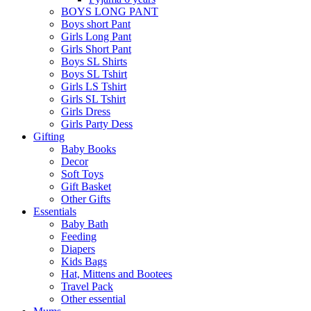
BOYS LONG PANT
Boys short Pant
Girls Long Pant
Girls Short Pant
Boys SL Shirts
Boys SL Tshirt
Girls LS Tshirt
Girls SL Tshirt
Girls Dress
Girls Party Dess
Gifting
Baby Books
Decor
Soft Toys
Gift Basket
Other Gifts
Essentials
Baby Bath
Feeding
Diapers
Kids Bags
Hat, Mittens and Bootees
Travel Pack
Other essential