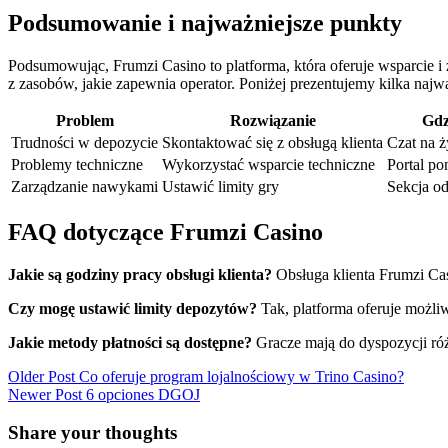
Podsumowanie i najważniejsze punkty
Podsumowując, Frumzi Casino to platforma, która oferuje wsparcie i
z zasobów, jakie zapewnia operator. Poniżej prezentujemy kilka naj
Problem
Rozwiązanie
Gdz
Trudności w depozycie
Skontaktować się z obsługą klienta
Czat na 
Problemy techniczne
Wykorzystać wsparcie techniczne
Portal p
Zarządzanie nawykami
Ustawić limity gry
Sekcja o
FAQ dotyczące Frumzi Casino
Jakie są godziny pracy obsługi klienta?
Obsługa klienta Frumzi Cas
Czy mogę ustawić limity depozytów?
Tak, platforma oferuje możli
Jakie metody płatności są dostępne?
Gracze mają do dyspozycji róż
Older Post
Co oferuje program lojalnościowy w Trino Casino?
Newer Post
6 opciones DGOJ
Share your thoughts