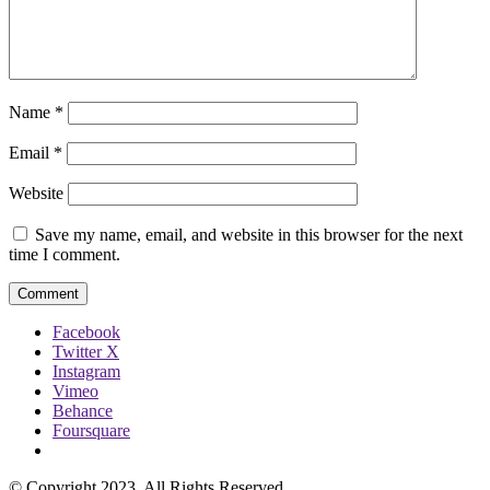
Name
*
Email
*
Website
Save my name, email, and website in this browser for the next
time I comment.
Facebook
Twitter X
Instagram
Vimeo
Behance
Foursquare
© Copyright 2023. All Rights Reserved